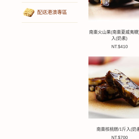
配送港澳專區
南棗火山果(南棗夏威夷糖)
入(奶素)
NT.$410
南棗核桃糕/1斤入(奶素
NT.$700