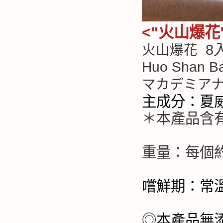
<"火山爆花
8
火山爆花
Huo Shan B
マカデミア
主成分：夏
＊本產品含
重量：每個約
嚐鮮期：常
◎本產品無