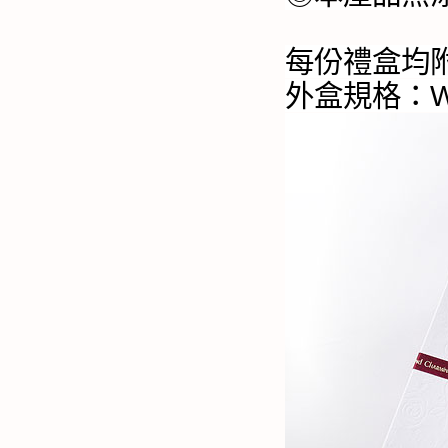
每份禮盒均
外盒規格：W2