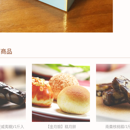
薦商品
威夷糖)/1斤入
【金月娘】糕月餅
南棗核桃糕/1斤