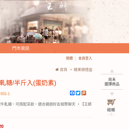
門市資訊
簡體
會員登入
首頁
>
糖果類禮盒
尚未
軋糖/半斤入(蛋奶素)
選擇商品
Facebook
Twitter
Plurk
501-1
配牛軋糖，可搭配茶飲，適合親朋好友相聚聊天 。【王師
結帳
﹝
0
﹞
20