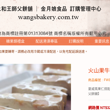
糖果類禮盒
配送港澳專區
訂購說明
重要訊息
餅時，請勿放置地面，以免遭螞蟻攻擊～～
日如果要轉寄，請務必改用冷藏或冷凍配送，以免宅配延誤送達。
餅時，請勿放置地面，以免遭螞蟻攻擊～～
日如果要轉寄，請務必改用冷藏或冷凍配送，以免宅配延誤送達。
火山果牛
商品編號 : FW1
夏威夷果仁搭
父餅舖】
網路價 NT$3