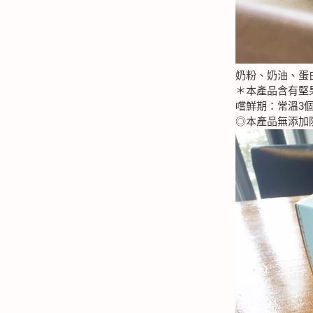
奶粉、奶油、蛋
＊本產品含有堅
嚐鮮期：常溫3個
◎本產品無添加