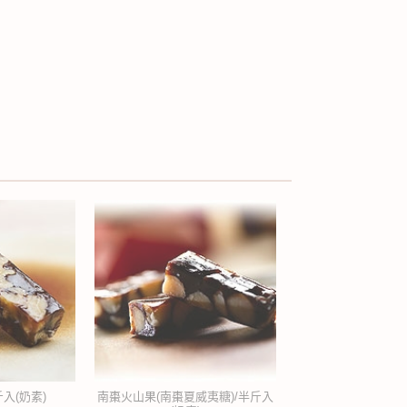
入(奶素)
南棗火山果(南棗夏威夷糖)/半斤入