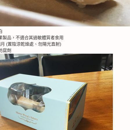
白
果製品，不適合其過敏體質者食用
月 (置陰涼乾燥處、勿陽光直射)
防腐劑