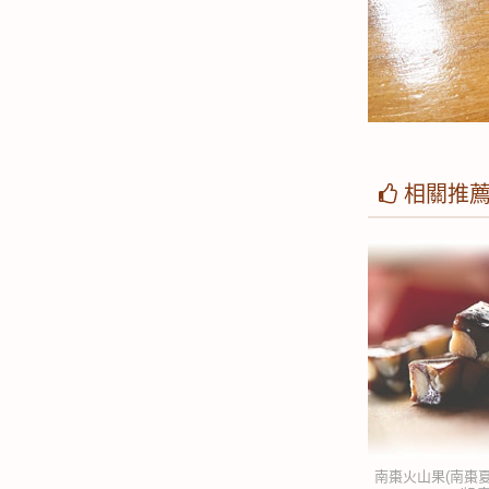
相關推
南棗火山果(南棗夏