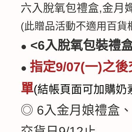
六入脫氧包禮盒,
金月
(此贈品活動不適用百貨櫃
<6入脫氧包裝禮盒
●
指定9/07(一)
●
單
(結帳頁面可加購奶
◎ 6入金月娘禮盒
交貨日9/12止