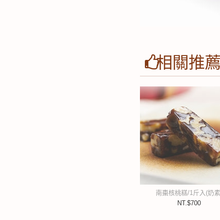
相關推
南棗核桃糕/1斤入(奶素
NT.$700