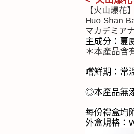
【火山爆花
Huo Shan B
マカデミア
主成分：夏
＊本產品含
嚐鮮期：常
◎本產品無
每份禮盒均
外盒規格：W2