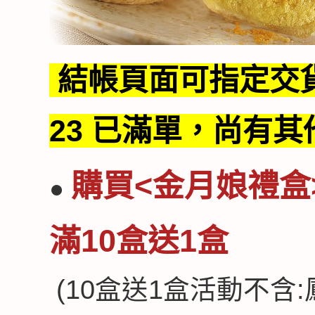
結帳頁面可指定交貨日
23 已滿單，尚有
購買
<金月娘禮盒
●
滿10盒送1盒
(10盒送1盒活動不含