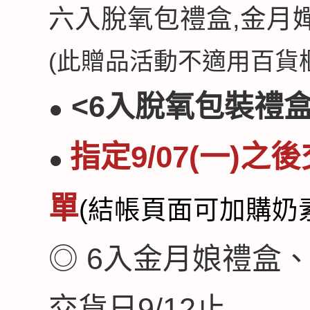
六入脫氧包禮盒,
金月
(此贈品活動不適用百貨櫃
<6入脫氧包裝禮盒
●
指定9/07(一)
●
單
(結帳頁面可加購奶
◎ 6入金月娘禮盒
交貨日9/12止