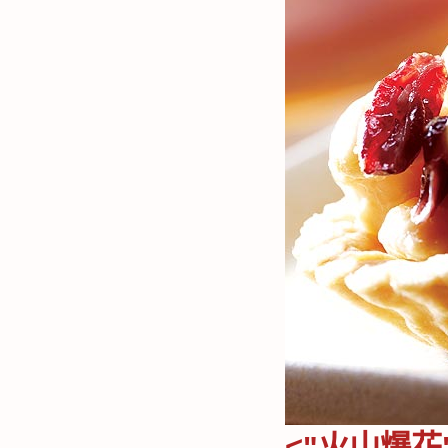
<"火山爆花