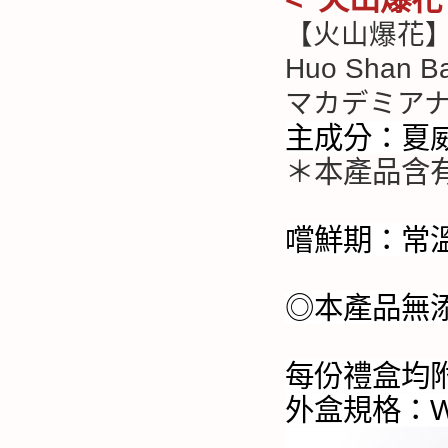
【火山爆花
Huo Shan B
マカデミア
主成分：夏
＊本產品含
嚐鮮期：常
◎本產品無
每份禮盒均
外盒規格：W2