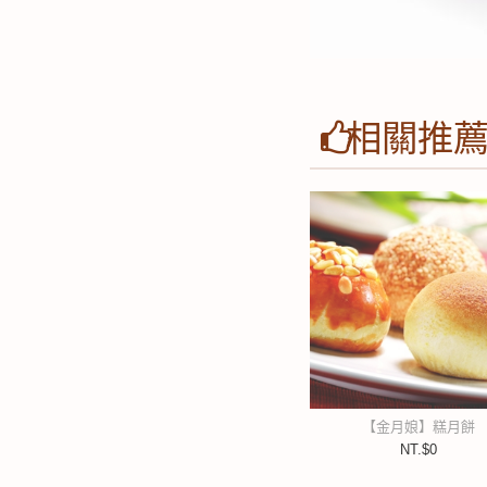
相關推
【金月娘】糕月餅
NT.$0