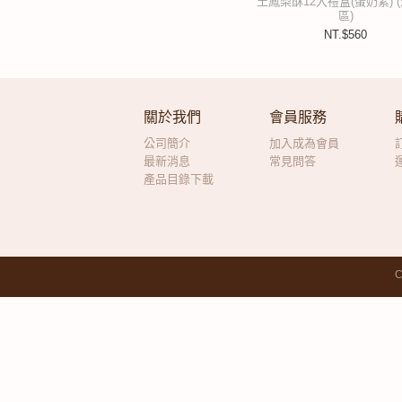
土鳳梨酥12入禮盒(蛋奶素) 
區)
NT.$560
關於我們
會員服務
公司簡介
加入成為會員
最新消息
常見問答
產品目錄下載
C