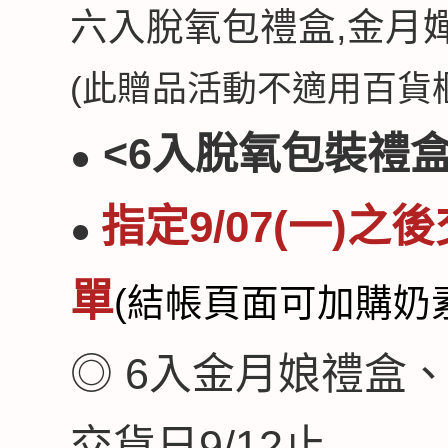
六入脫氧包禮盒,
金月
(此贈品活動不適用百貨櫃
<6入脫氧包裝禮盒
●
指定9/07(一)
●
單
(結帳頁面可加購奶
◎ 6入金月娘禮盒
交貨日9/12止