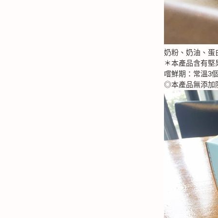
奶粉、奶油、蛋
＊本產品含有堅
嚐鮮期：常溫3個
◎本產品無添加