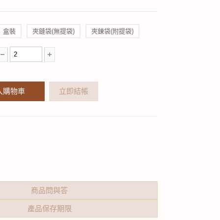
盒裝
夾鏈袋(無提袋)
夾鍊袋(附提袋)
入購物車
立即結帳
商品問與答
產品保存期限