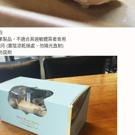
白
果製品，不適合其過敏體質者食用
月 (置陰涼乾燥處、勿陽光直射)
防腐劑