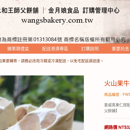
糖果類禮盒
配送港澳專區
訂購說明
重要訊息
餅時，請勿放置地面，以免遭螞蟻攻擊～～
日如果要轉寄，請務必改用冷藏或冷凍配送，以免宅配延誤送達。
餅時，請勿放置地面，以免遭螞蟻攻擊～～
日如果要轉寄，請務必改用冷藏或冷凍配送，以免宅配延誤送達。
火山果牛
商品編號 : FW1
夏威夷果仁搭
父餅舖】
網路價 NT$3