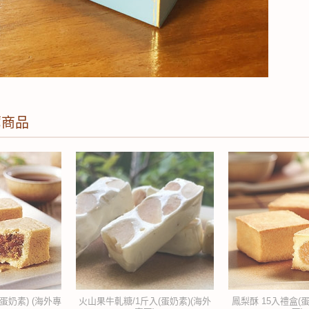
薦商品
蛋奶素) (海外專
火山果牛軋糖/1斤入(蛋奶素)(海外
鳳梨酥 15入禮盒(蛋