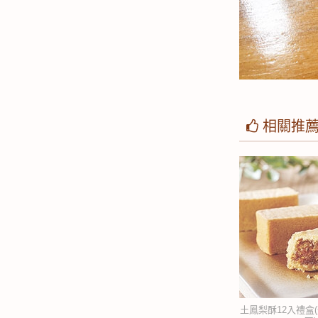
相關推
土鳳梨酥12入禮盒(