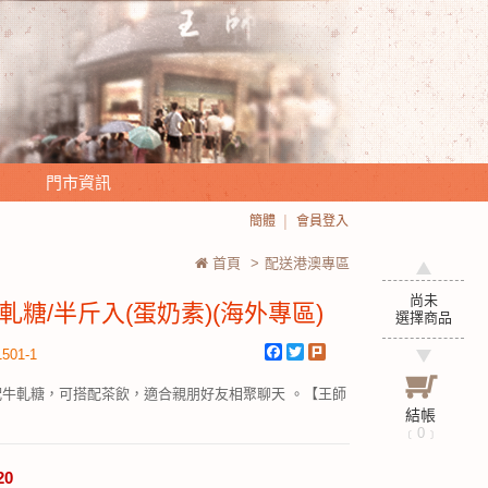
門市資訊
簡體
會員登入
首頁
>
配送港澳專區
尚未
軋糖/半斤入(蛋奶素)(海外專區)
選擇商品
Facebook
Twitter
Plurk
501-1
配牛軋糖，可搭配茶飲，適合親朋好友相聚聊天 。【王師
結帳
﹝
0
﹞
20