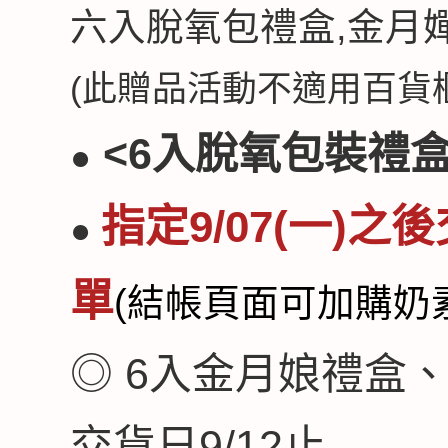
六入脫氧包禮盒,
金月
(此贈品活動不適用百貨櫃
<6入脫氧包裝禮盒
●
指定9/07(一)
●
單
(結帳頁面可加購奶
◎ 6入金月娘禮盒
交貨日9/12止